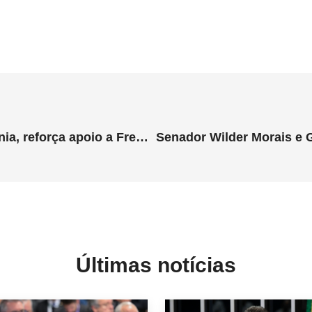
Zema visita Anápolis e Goiânia, reforça apoio a Fred Rodrigues e crítica a “velha política na Capital”
Últimas notícias