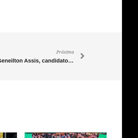
Próxima
Senador Wilder Morais e Geneilton Assis, candidato do PL à prefeitura de Jataí, promovem desenvolvimento com reabertura de indústria