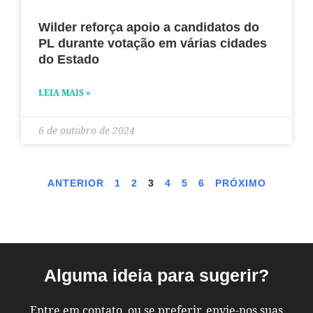
Wilder reforça apoio a candidatos do
PL durante votação em várias cidades
do Estado
LEIA MAIS »
6 de outubro de 2024
ANTERIOR
1
2
3
4
5
6
PRÓXIMO
Alguma ideia para sugerir?
Entre em contato, ou se preferir, envie-nos suas